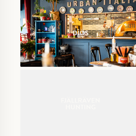
DIÖS
FJÄLLRÄVEN
HUNTING